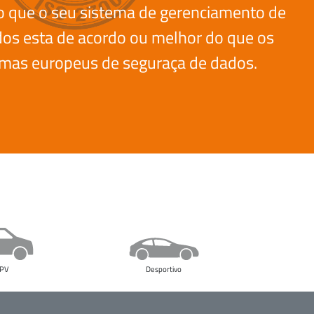
que o seu sistema de gerenciamento de
os esta de acordo ou melhor do que os
emas europeus de seguraça de dados.
PV
Desportivo