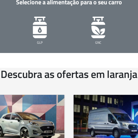
Selecione a alimentação para o seu carro
GLP
GNC
Descubra as ofertas em laranja
NOVO FORD E-TRANSIT
FORD RANGER
FORD TOURNEO CUSTOM
PROMO
PROMO