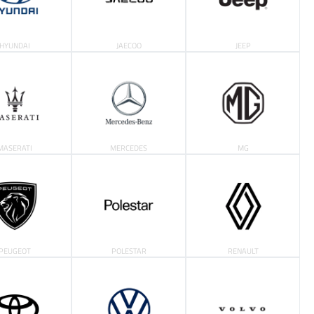
HYUNDAI
JAECOO
JEEP
MASERATI
MERCEDES
MG
PEUGEOT
POLESTAR
RENAULT