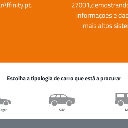
ffinity.pt.
27001,demostrando 
informaçoes e dad
mais altos sist
Escolha a tipologia de carro que está a procurar
 Wagon
SUV
M