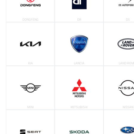
DONGFENG
DR
DS
KIA
LANCIA
LAND ROV
MINI
MITSUBISHI
NISSAN