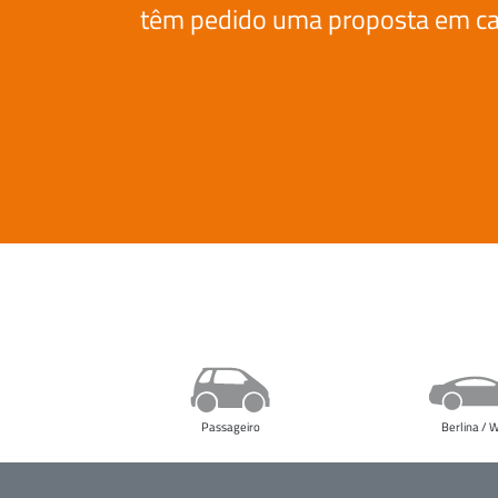
têm pedido uma proposta em carA
Passageiro
Berlina /