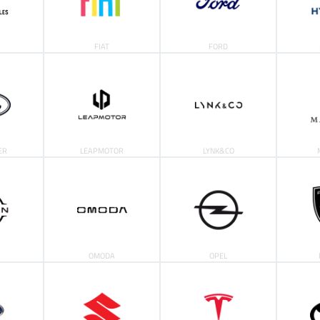
FIAT
FORD
ER
LEAPMOTOR
LYNK&CO
OMODA
OPEL