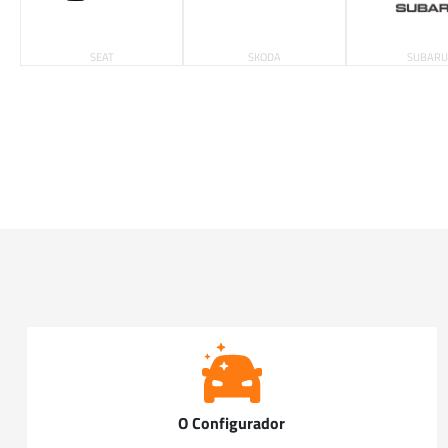
SEAT
SKODA
SUBARU
O Configurador