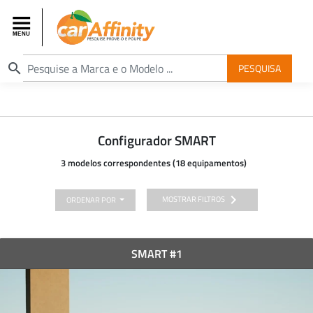
search
PESQUISA
Configurador SMART
3 modelos correspondentes (18 equipamentos)
chevron_right
MOSTRAR FILTROS
ORDENAR POR
SMART #1