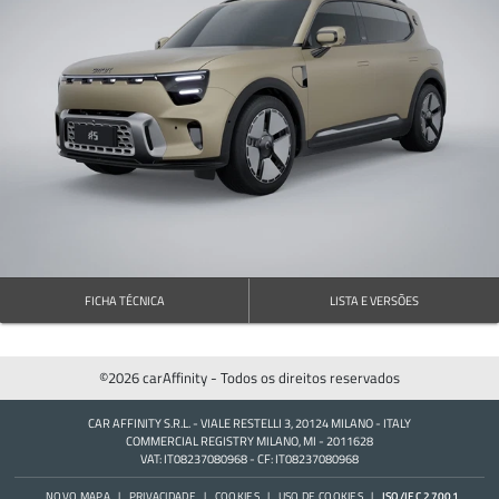
FICHA TÉCNICA
LISTA E VERSÕES
©2026 carAffinity - Todos os direitos reservados
CAR AFFINITY S.R.L. - VIALE RESTELLI 3, 20124 MILANO - ITALY
COMMERCIAL REGISTRY MILANO, MI - 2011628
VAT: IT08237080968 - CF: IT08237080968
ISO/IEC 27001
NOVO MAPA
PRIVACIDADE
COOKIES
USO DE COOKIES