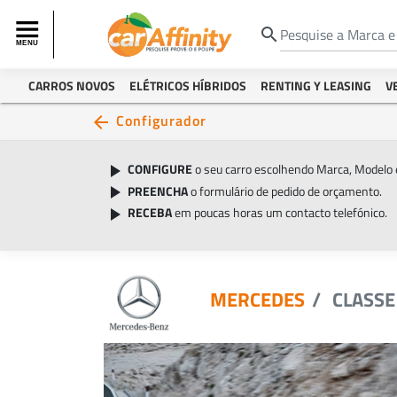
search
CARROS NOVOS
ELÉTRICOS HÍBRIDOS
RENTING Y LEASING
V
Configurador
arrow_back
CONFIGURE
o seu carro escolhendo Marca, Modelo 
play_arrow
PREENCHA
o formulário de pedido de orçamento.
play_arrow
RECEBA
em poucas horas um contacto telefónico.
play_arrow
MERCEDES
CLASSE