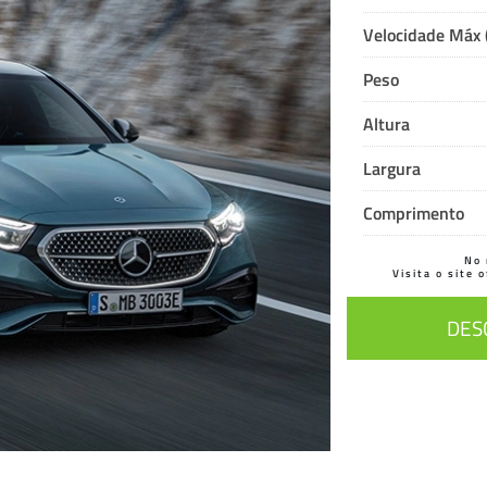
Velocidade Máx
Peso
Altura
Largura
Comprimento
No 
Visita o site 
DES