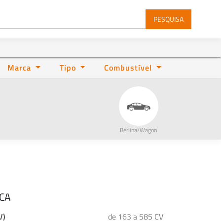
PESQUISA
Marca
Tipo
Combustível
Berlina/Wagon
ICA
V)
de 163 a 585 CV