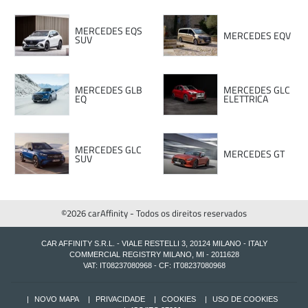
MERCEDES EQS
MERCEDES EQV
SUV
MERCEDES GLB
MERCEDES GLC
EQ
ELETTRICA
MERCEDES GLC
MERCEDES GT
SUV
©2026 carAffinity - Todos os direitos reservados
CAR AFFINITY S.R.L. - VIALE RESTELLI 3, 20124 MILANO - ITALY
COMMERCIAL REGISTRY MILANO, MI - 2011628
VAT: IT08237080968 - CF: IT08237080968
NOVO MAPA
PRIVACIDADE
COOKIES
USO DE COOKIES