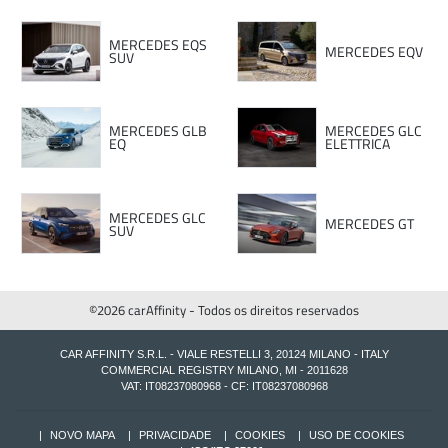
MERCEDES EQS
MERCEDES EQV
SUV
MERCEDES GLB
MERCEDES GLC
EQ
ELETTRICA
MERCEDES GLC
MERCEDES GT
SUV
©2026 carAffinity - Todos os direitos reservados
CAR AFFINITY S.R.L. - VIALE RESTELLI 3, 20124 MILANO - ITALY
COMMERCIAL REGISTRY MILANO, MI - 2011628
VAT: IT08237080968 - CF: IT08237080968
NOVO MAPA
PRIVACIDADE
COOKIES
USO DE COOKIES